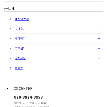
카테고리
+
늦지않았어!
+
구매후기
+
구매하기
+
고객센터
+
공지사항
+
이벤트
CS CENTER
070-8874-8953
OPEN : am10:30 ~ pm16:00
LUNCH : pm13:00 ~ pm14:00